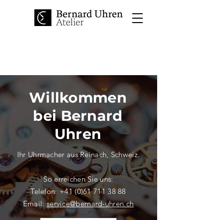
Willkommen
bei Bernard
Uhren
Ihr Uhrmacher aus Reinach, Schweiz.
So erreichen Sie uns:
Telefon:
+41 (0)61 711 38 88
Email:
service@bernard-uhren.ch